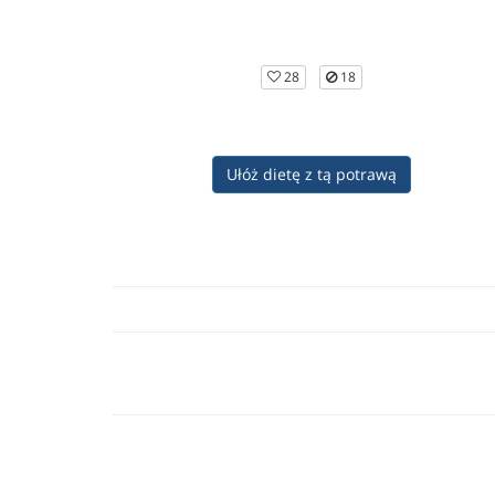
28
18
Ułóż dietę z tą potrawą