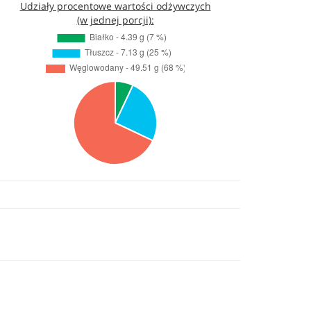
Udziały procentowe wartości odżywczych
(w jednej porcji):