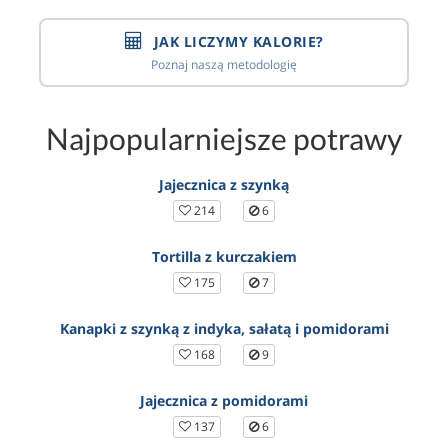
JAK LICZYMY KALORIE?
Poznaj naszą metodologię
Najpopularniejsze potrawy
Jajecznica z szynką
214
6
Tortilla z kurczakiem
175
7
Kanapki z szynką z indyka, sałatą i pomidorami
168
9
Jajecznica z pomidorami
137
6