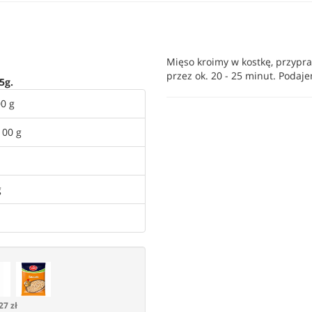
Mięso kroimy w kostkę, przypra
przez ok. 20 - 25 minut. Pod
5g.
0 g
100 g
g
27 zł