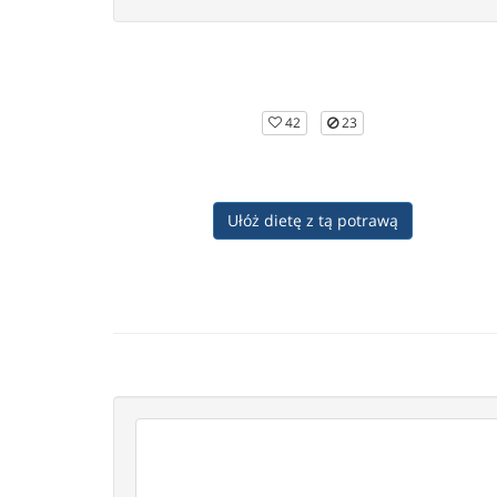
42
23
Ułóż dietę z tą potrawą