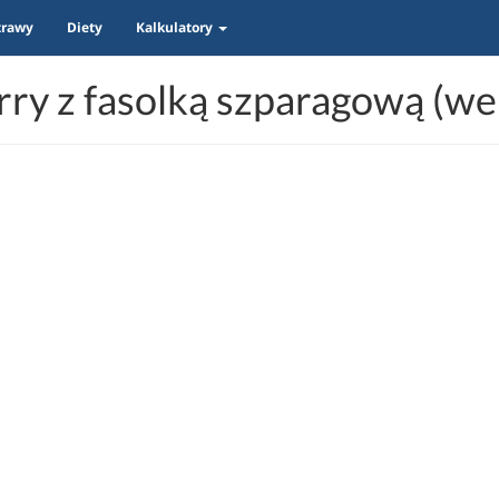
trawy
Diety
Kalkulatory
ry z fasolką szparagową (wer