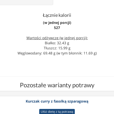
Łącznie kalorii
(w jednej porcji)
527
Wartości odżywcze (w jednej porcji):
Białko: 32.43 g
Tłuszcz: 15.99 g
Węglowodany: 69.48 g (w tym błonnik: 11.69 g)
Pozostałe warianty potrawy
Kurczak curry z fasolką szparagową
Ułóż dietę z tą potrawą