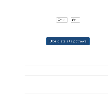
100
13
Ułóż dietę z tą potrawą