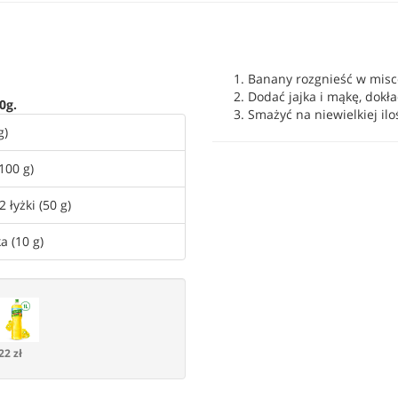
Banany rozgnieść w misc
Dodać jajka i mąkę, dokł
0g.
Smażyć na niewielkiej iloś
g)
(100 g)
2 łyżki (50 g)
a (10 g)
22 zł