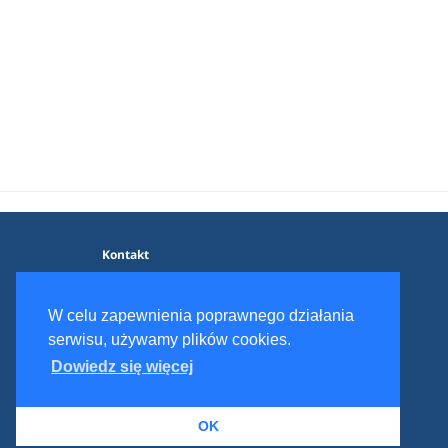
Kontakt
Blog
Polityka prywatności
W celu zapewnienia poprawnego działania
Regulamin serwisu
serwisu, używamy plików cookies.
Dowiedz się więcej
© 2017 - 2026 Dieter.pl
OK