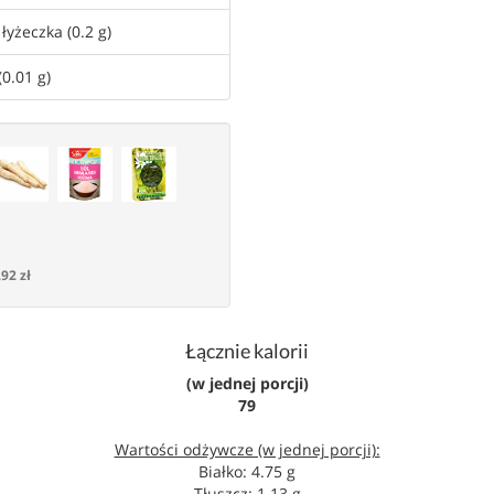
łyżeczka (0.2 g)
(0.01 g)
,92 zł
Łącznie kalorii
(w jednej porcji)
79
Wartości odżywcze (w jednej porcji):
Białko: 4.75 g
Tłuszcz: 1.13 g