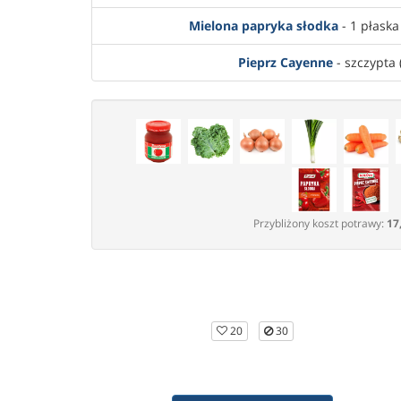
Mielona papryka słodka
- 1 płaska 
Pieprz Cayenne
- szczypta 
Przybliżony koszt potrawy:
17
20
30