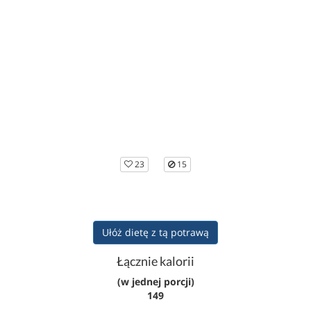
23
15
Ułóż dietę z tą potrawą
Łącznie kalorii
(w jednej porcji)
149