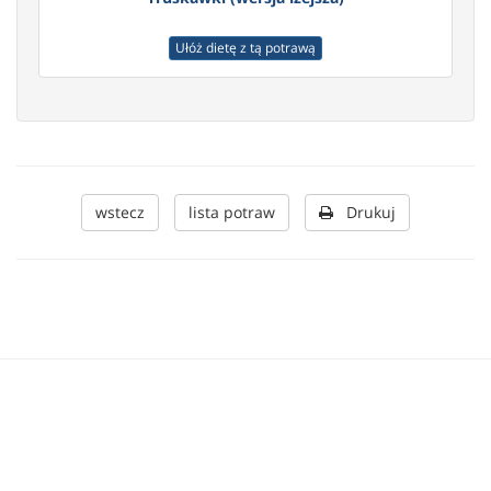
Ułóż dietę z tą potrawą
wstecz
lista potraw
Drukuj