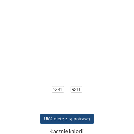
41
11
Ułóż dietę z tą potrawą
Łącznie kalorii