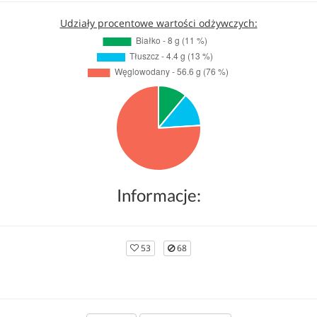
Udziały procentowe wartości odżywczych:
Informacje:
53
68