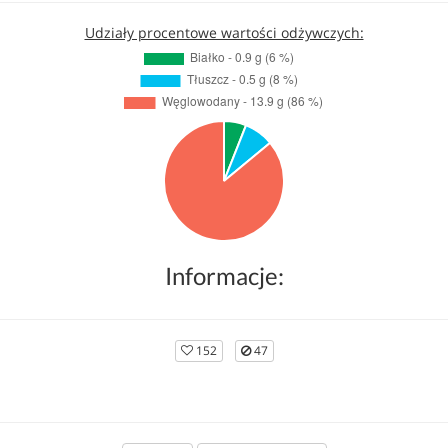
Udziały procentowe wartości odżywczych:
Informacje:
152
47