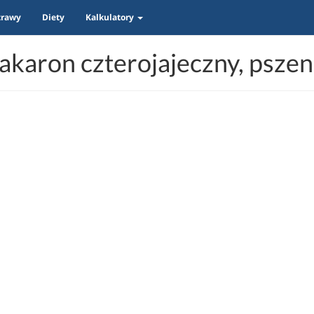
trawy
Diety
Kalkulatory
karon czterojajeczny, psze