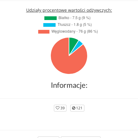
Udziały procentowe wartości odżywczych:
Informacje:
39
121