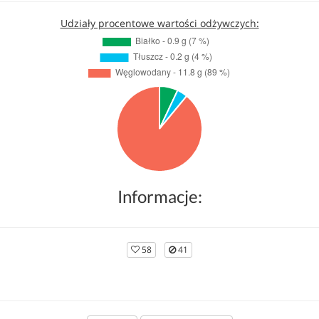
Udziały procentowe wartości odżywczych:
Informacje:
58
41