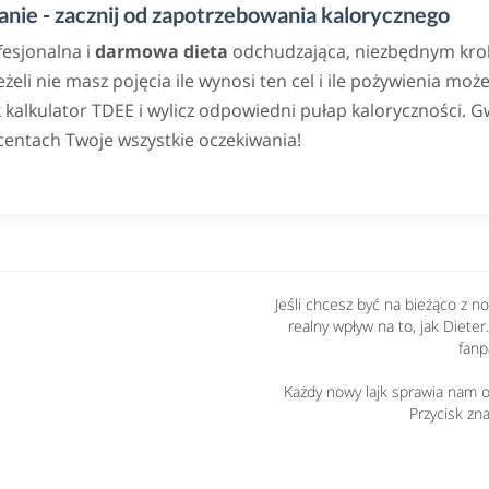
nie - zacznij od zapotrzebowania kalorycznego
fesjonalna i
darmowa dieta
odchudzająca, niezbędnym krok
eli nie masz pojęcia ile wynosi ten cel i ile pożywienia może
alkulator TDEE i wylicz odpowiedni pułap kaloryczności. G
centach Twoje wszystkie oczekiwania!
Jeśli chcesz być na bieżąco z 
realny wpływ na to, jak Dieter
fanp
Każdy nowy lajk sprawia nam og
Przycisk zna