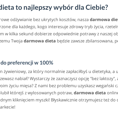
eta to najlepszy wybór dla Ciebie?
drowe odżywianie bez ukrytych kosztów, nasza
darmowa die
zone dla każdego, kogo interesuje zdrowy tryb życia, rzete
m w kilka sekund dobierze odpowiednie potrawy z naszej ob
 czemu Twoja
darmowa dieta
będzie zawsze zbilansowana, p
do preferencji w 100%
an żywieniowy, za który normalnie zapłaciłbyś u dietetyka, a
rzewasz nabiał? Wystarczy że zaznaczysz opcję "bez laktozy
woim życiu mięsa? Z nami bez problemu uzyskasz wegański cz
lubił którejś z wylosowanych potraw,
darmowa dieta
online
ym kliknięciem myszki! Błyskawicznie otrzymujesz też do d
arkecie!