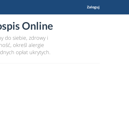
Zaloguj
spis Online
 do siebie, zdrowy i
ość, określ alergie
dnych opłat ukrytych.