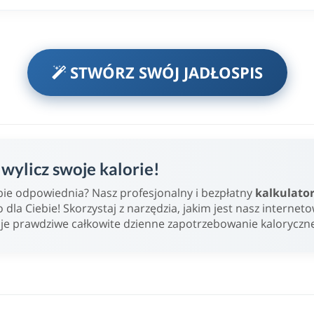
STWÓRZ SWÓJ JADŁOSPIS
ylicz swoje kalorie!
Ciebie odpowiednia? Nasz profesjonalny i bezpłatny
kalkulato
o dla Ciebie! Skorzystaj z narzędzia, jakim jest nasz internet
oje prawdziwe całkowite dzienne zapotrzebowanie kaloryczn