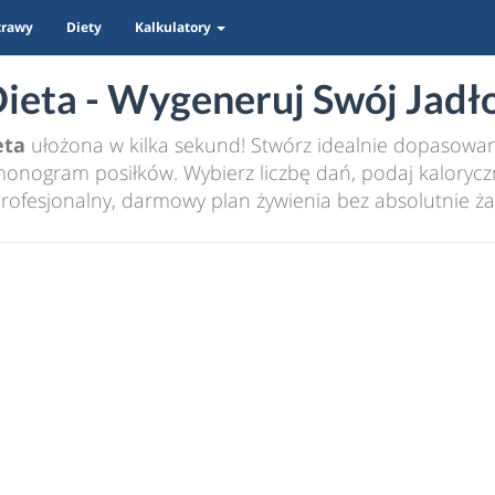
trawy
Diety
Kalkulatory
eta - Wygeneruj Swój Jadło
eta
ułożona w kilka sekund! Stwórz idealnie dopasowany
nogram posiłków. Wybierz liczbę dań, podaj kaloryczn
rofesjonalny, darmowy plan żywienia bez absolutnie ża