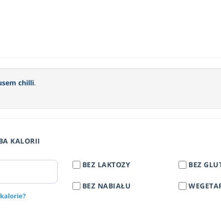
em chilli
.
BA KALORII
BEZ LAKTOZY
BEZ GLU
BEZ NABIAŁU
WEGETA
 kalorie?