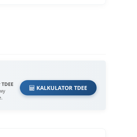
r TDEE
KALKULATOR TDEE
owy
e.