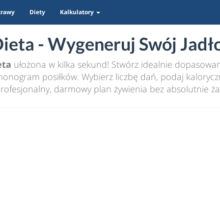
trawy
Diety
Kalkulatory
eta - Wygeneruj Swój Jadło
eta
ułożona w kilka sekund! Stwórz idealnie dopasowany
nogram posiłków. Wybierz liczbę dań, podaj kaloryczn
rofesjonalny, darmowy plan żywienia bez absolutnie ża