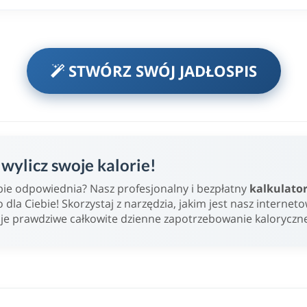
STWÓRZ SWÓJ JADŁOSPIS
ylicz swoje kalorie!
Ciebie odpowiednia? Nasz profesjonalny i bezpłatny
kalkulato
o dla Ciebie! Skorzystaj z narzędzia, jakim jest nasz internet
oje prawdziwe całkowite dzienne zapotrzebowanie kaloryczn