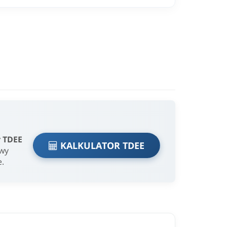
r TDEE
KALKULATOR TDEE
owy
e.