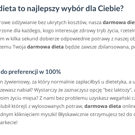
eta to najlepszy wybór dla Ciebie?
drowe odżywianie bez ukrytych kosztów, nasza
darmowa die
zone dla każdego, kogo interesuje zdrowy tryb życia, rzete
m w kilka sekund dobierze odpowiednie potrawy z naszej ob
 czemu Twoja
darmowa dieta
będzie zawsze zbilansowana, p
do preferencji w 100%
an żywieniowy, za który normalnie zapłaciłbyś u dietetyka, a
rzewasz nabiał? Wystarczy że zaznaczysz opcję "bez laktozy
woim życiu mięsa? Z nami bez problemu uzyskasz wegański cz
lubił którejś z wylosowanych potraw,
darmowa dieta
online
ym kliknięciem myszki! Błyskawicznie otrzymujesz też do d
arkecie!