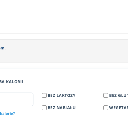
bem
.
BA KALORII
BEZ LAKTOZY
BEZ GLU
BEZ NABIAŁU
WEGETA
 kalorie?