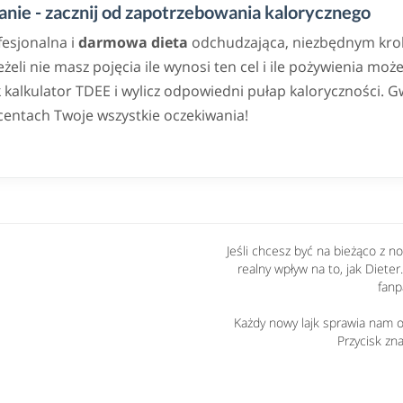
nie - zacznij od zapotrzebowania kalorycznego
fesjonalna i
darmowa dieta
odchudzająca, niezbędnym krok
eli nie masz pojęcia ile wynosi ten cel i ile pożywienia może
alkulator TDEE i wylicz odpowiedni pułap kaloryczności. G
centach Twoje wszystkie oczekiwania!
Jeśli chcesz być na bieżąco z 
realny wpływ na to, jak Dieter
fanp
Każdy nowy lajk sprawia nam og
Przycisk zna