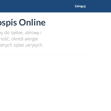
Zaloguj
spis Online
 do siebie, zdrowy i
ość, określ alergie
dnych opłat ukrytych.