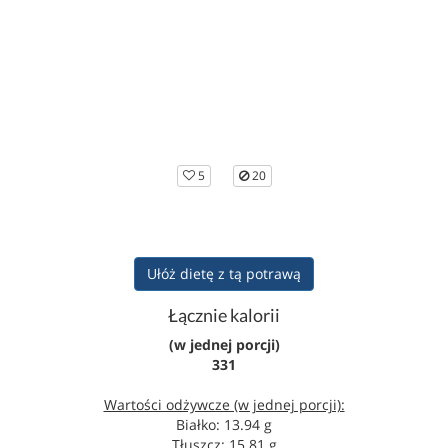
5
20
Ułóż dietę z tą potrawą
Łącznie kalorii
(w jednej porcji)
331
Wartości odżywcze (w jednej porcji):
Białko: 13.94 g
Tłuszcz: 15.81 g