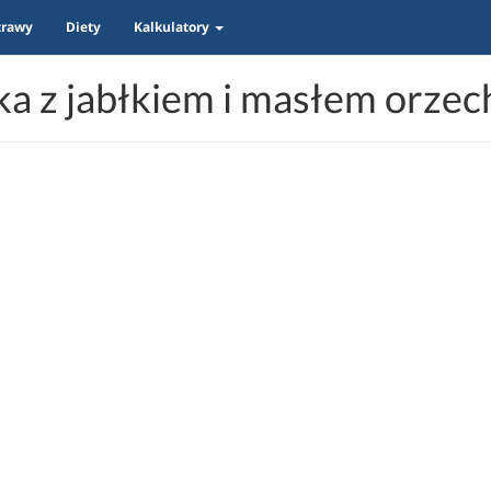
trawy
Diety
Kalkulatory
ka z jabłkiem i masłem orz