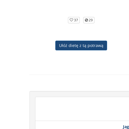
37
29
Ułóż dietę z tą potrawą
Jag