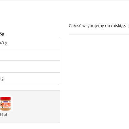
Całość wsypujemy do miski, z
5g.
40 g
 g
59 zł