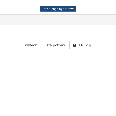
Ułóż dietę z tą potrawą
wstecz
lista potraw
Drukuj