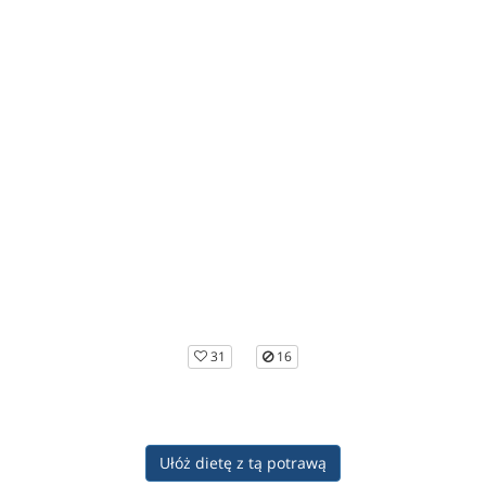
31
16
Ułóż dietę z tą potrawą