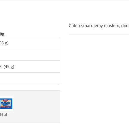
Chleb smarujemy masłem, dodaj
0g.
05 g)
i (45 g)
96 zł