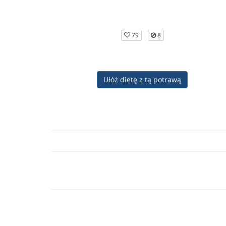
79
8
Ułóż dietę z tą potrawą