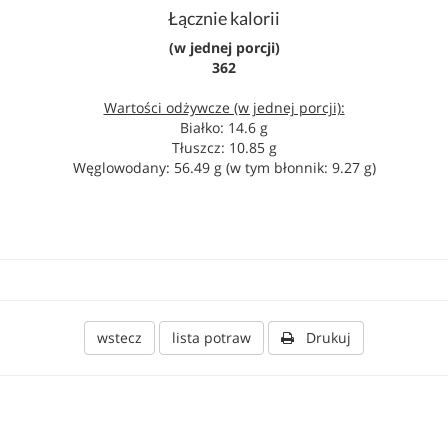
Łącznie kalorii
(w jednej porcji)
362
Wartości odżywcze (w jednej porcji):
Białko: 14.6 g
Tłuszcz: 10.85 g
Węglowodany: 56.49 g (w tym błonnik: 9.27 g)
wstecz
lista potraw
Drukuj