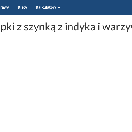
trawy
Diety
Kalkulatory
pki z szynką z indyka i warz