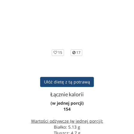
15
17
Ułóż dietę z tą potrawą
Łącznie kalorii
(w jednej porcji)
154
Wartości odżywcze (w jednej porcji):
Białko: 5.13 g
Tłuszcz: 4.7 g