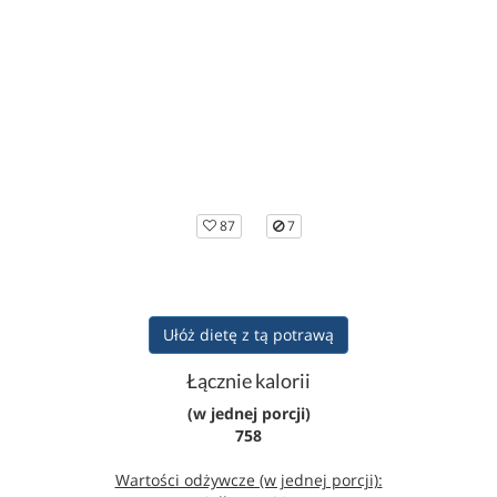
87
7
Ułóż dietę z tą potrawą
Łącznie kalorii
(w jednej porcji)
758
Wartości odżywcze (w jednej porcji):