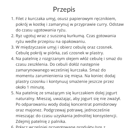
Przepis
Filet z kurczaka umyj, osusz papierowym ręcznikiem,
pokrój w kostkę i zamarynuj w przyprawie curry. Odstaw
do czasu ugotowania ryżu.
Ryz ugotuj wraz z suszoną kurkumą. Czas gotowania
ryżu wedle przepisu na opakowaniu.
W międzyczasie umyj i obierz cebulę oraz czosnek.
Cebulę pokrój w piórka, zaś czosnek w plastry.
Na patelnię z rozgrzanym olejem włóż cebulę i smaż do
czasu zeszklenia. Do cebuli dołóż następnie
zamarynowanego wcześniej kurczaka. Smaż do
momentu zarumienienia się mięsa. Na koniec dodaj
plastry czosnku i kontynuuj smażenie jeszcze przez
około 1 minutę.
Na patelnię ze smażącym się kurczakiem dolej jogurt
naturalny. Mieszaj, uważając, aby jogurt się nie zważył.
Po odparowaniu wody dodaj koncentrat pomidorowy
oraz majonez. Podgrzewaj potrawę, jednocześnie
mieszając do czasu uzyskania jednolitej konsystencji.
Zdejmij patelnię z palnika.
Połącz wcześniej przygotowane produkty (sos z