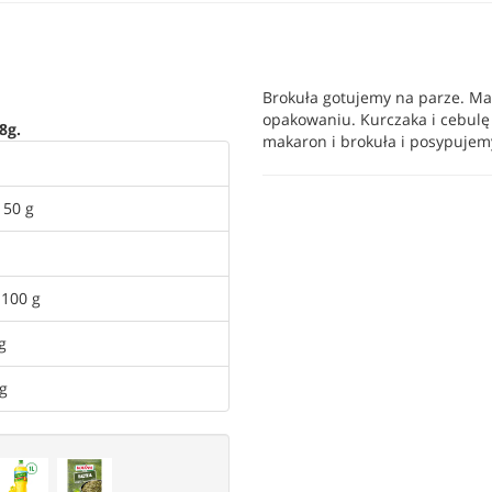
Brokuła gotujemy na parze. M
opakowaniu. Kurczaka i cebulę
8g.
makaron i brokuła i posypuje
150 g
 100 g
g
 g