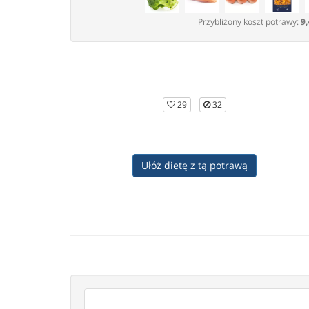
Przybliżony koszt potrawy:
9,
29
32
Ułóż dietę z tą potrawą