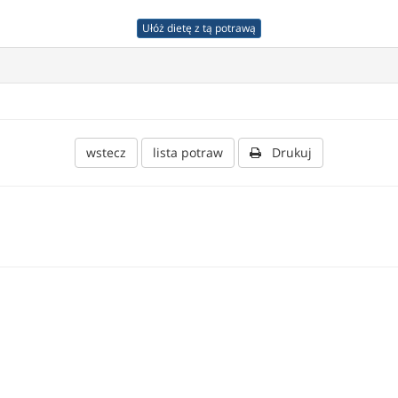
Ułóż dietę z tą potrawą
wstecz
lista potraw
Drukuj