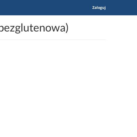
Zaloguj
 bezglutenowa)