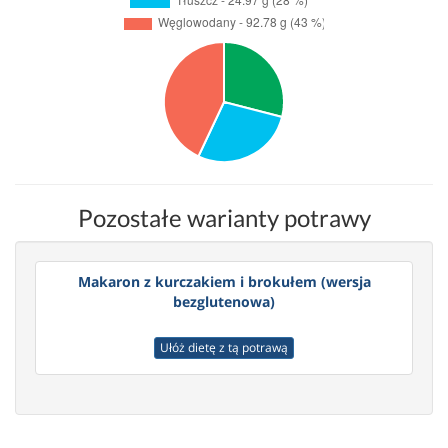
Pozostałe warianty potrawy
Makaron z kurczakiem i brokułem (wersja
bezglutenowa)
Ułóż dietę z tą potrawą