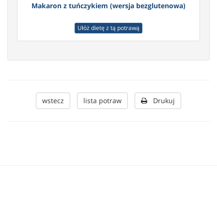
Makaron z tuńczykiem (wersja bezglutenowa)
Ułóż dietę z tą potrawą
wstecz
lista potraw
Drukuj