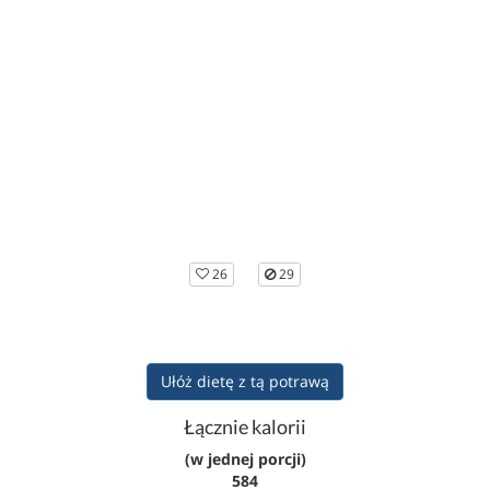
26
29
Ułóż dietę z tą potrawą
Łącznie kalorii
(w jednej porcji)
584