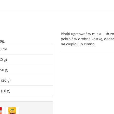
Płatki ugotować w mleku lub zos
pokroić w drobną kostkę, dod
0g.
na ciepło lub zimno.
0 ml
80 g)
(50 g)
 (20 g)
 (10 g)