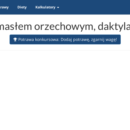
trawy
Diety
Kalkulatory
masłem orzechowym, daktylam
Potrawa konkursowa: Dodaj potrawę, zgarnij wagę!