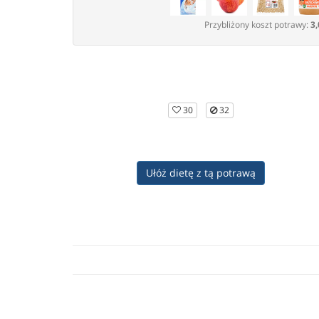
Przybliżony koszt potrawy:
3,
30
32
Ułóż dietę z tą potrawą