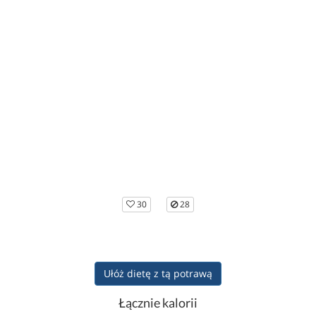
30
28
Ułóż dietę z tą potrawą
Łącznie kalorii