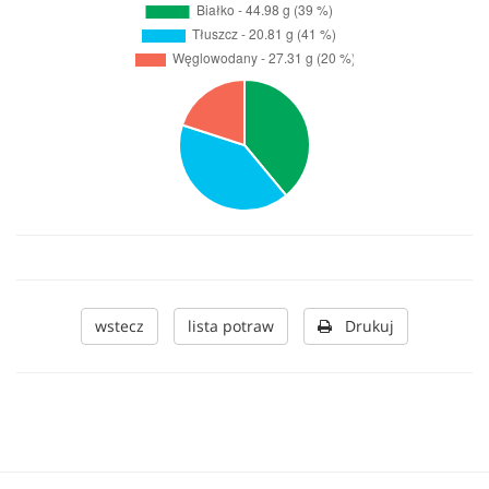
wstecz
lista potraw
Drukuj