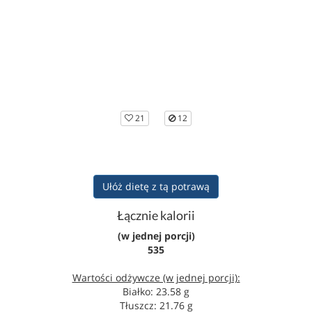
21
12
Ułóż dietę z tą potrawą
Łącznie kalorii
(w jednej porcji)
535
Wartości odżywcze (w jednej porcji):
Białko: 23.58 g
Tłuszcz: 21.76 g