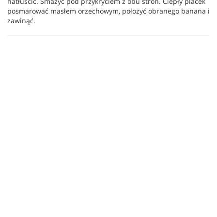
natłuścić. Smażyć pod przykryciem z obu stron. Ciepły placek
posmarować masłem orzechowym, położyć obranego banana i
zawinąć.