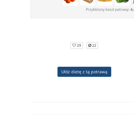
Przybliżony koszt potrawy:
4,
29
22
Ułóż dietę z tą potrawą