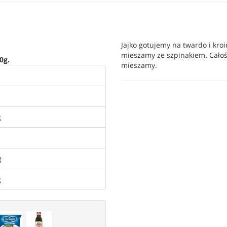
Jajko gotujemy na twardo i kroi
mieszamy ze szpinakiem. Całość
0g.
mieszamy.
g
g
g