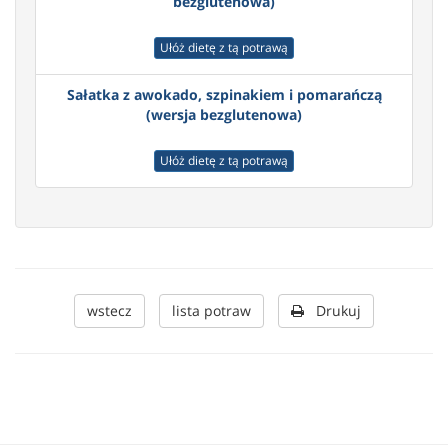
bezglutenowa)
Ułóż dietę z tą potrawą
Sałatka z awokado, szpinakiem i pomarańczą
(wersja bezglutenowa)
Ułóż dietę z tą potrawą
wstecz
lista potraw
Drukuj