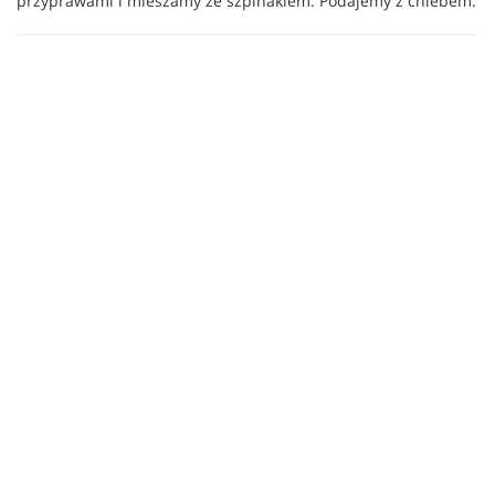
przyprawami i mieszamy ze szpinakiem. Podajemy z chlebem.