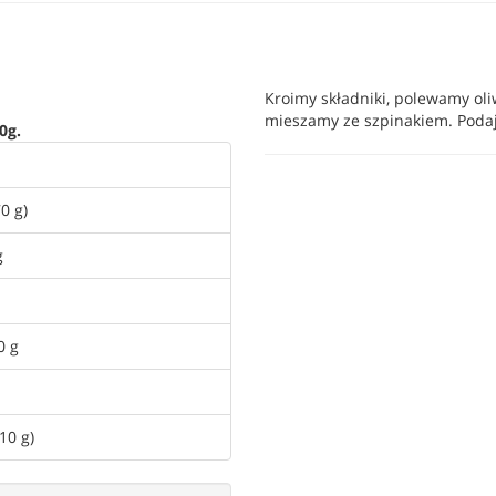
Kroimy składniki, polewamy ol
mieszamy ze szpinakiem. Poda
0g.
0 g)
g
0 g
10 g)