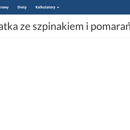
trawy
Diety
Kalkulatory
atka ze szpinakiem i pomara