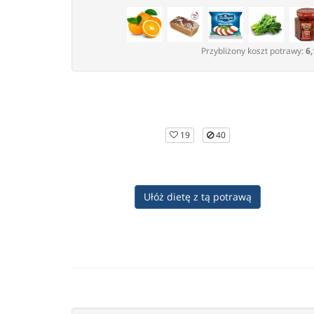
Przybliżony koszt potrawy:
6,
19
40
Ułóż dietę z tą potrawą