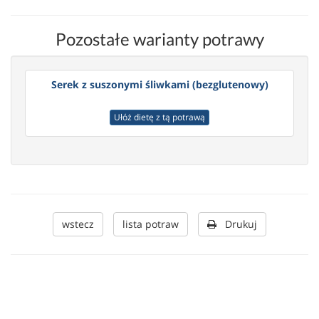
Pozostałe warianty potrawy
Serek z suszonymi śliwkami (bezglutenowy)
Ułóż dietę z tą potrawą
wstecz
lista potraw
Drukuj