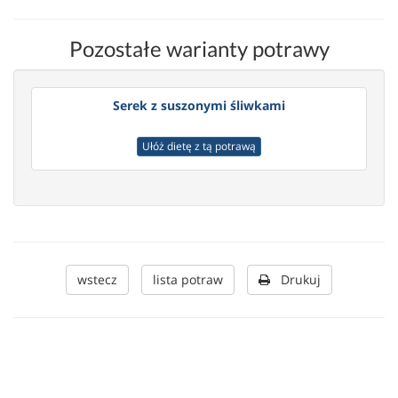
Pozostałe warianty potrawy
Serek z suszonymi śliwkami
Ułóż dietę z tą potrawą
wstecz
lista potraw
Drukuj