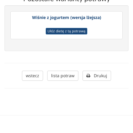
Wiśnie z jogurtem (wersja lżejsza)
Ułóż dietę z tą potrawą
wstecz
lista potraw
Drukuj