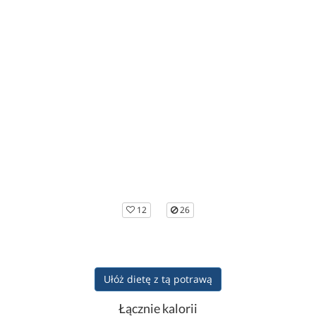
12
26
Ułóż dietę z tą potrawą
Łącznie kalorii