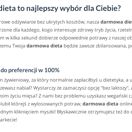
eta to najlepszy wybór dla Ciebie?
drowe odżywianie bez ukrytych kosztów, nasza
darmowa die
zone dla każdego, kogo interesuje zdrowy tryb życia, rzete
m w kilka sekund dobierze odpowiednie potrawy z naszej ob
 czemu Twoja
darmowa dieta
będzie zawsze zbilansowana, p
do preferencji w 100%
an żywieniowy, za który normalnie zapłaciłbyś u dietetyka, a
rzewasz nabiał? Wystarczy że zaznaczysz opcję "bez laktozy
woim życiu mięsa? Z nami bez problemu uzyskasz wegański cz
lubił którejś z wylosowanych potraw,
darmowa dieta
online
ym kliknięciem myszki! Błyskawicznie otrzymujesz też do d
arkecie!