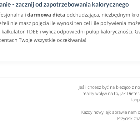
nie - zacznij od zapotrzebowania kalorycznego
fesjonalna i
darmowa dieta
odchudzająca, niezbędnym krok
eli nie masz pojęcia ile wynosi ten cel i ile pożywienia może
alkulator TDEE i wylicz odpowiedni pułap kaloryczności. G
centach Twoje wszystkie oczekiwania!
Jeśli chcesz być na bieżąco z 
realny wpływ na to, jak Dieter
fanp
Każdy nowy lajk sprawia nam og
Przycisk zna