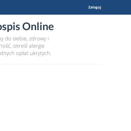
Zaloguj
spis Online
 do siebie, zdrowy i
ość, określ alergie
dnych opłat ukrytych.