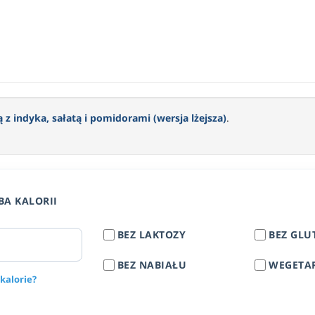
 z indyka, sałatą i pomidorami (wersja lżejsza)
.
BA KALORII
BEZ LAKTOZY
BEZ GLU
BEZ NABIAŁU
WEGETA
 kalorie?