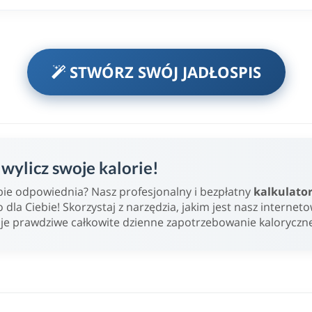
STWÓRZ SWÓJ JADŁOSPIS
ylicz swoje kalorie!
Ciebie odpowiednia? Nasz profesjonalny i bezpłatny
kalkulato
o dla Ciebie! Skorzystaj z narzędzia, jakim jest nasz internet
oje prawdziwe całkowite dzienne zapotrzebowanie kaloryczn