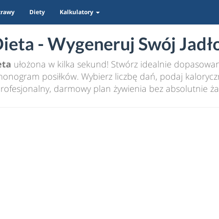
trawy
Diety
Kalkulatory
eta - Wygeneruj Swój Jadło
eta
ułożona w kilka sekund! Stwórz idealnie dopasowany
nogram posiłków. Wybierz liczbę dań, podaj kaloryczn
rofesjonalny, darmowy plan żywienia bez absolutnie ża