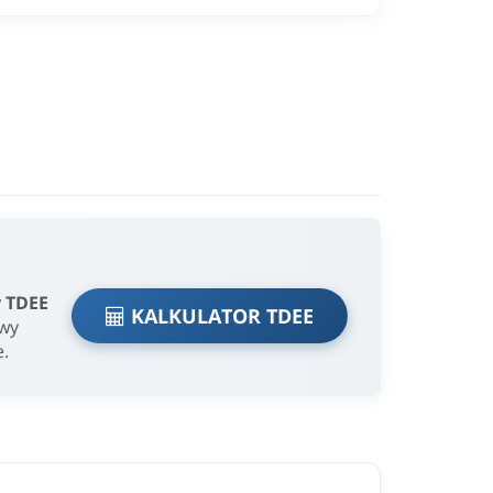
r TDEE
KALKULATOR TDEE
owy
e.