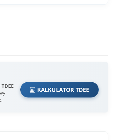
r TDEE
KALKULATOR TDEE
owy
e.