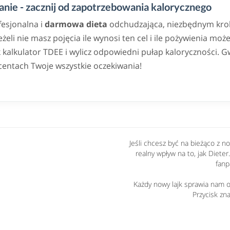
nie - zacznij od zapotrzebowania kalorycznego
fesjonalna i
darmowa dieta
odchudzająca, niezbędnym krok
eli nie masz pojęcia ile wynosi ten cel i ile pożywienia może
alkulator TDEE i wylicz odpowiedni pułap kaloryczności. G
centach Twoje wszystkie oczekiwania!
Jeśli chcesz być na bieżąco z 
realny wpływ na to, jak Dieter
fanp
Każdy nowy lajk sprawia nam og
Przycisk zna