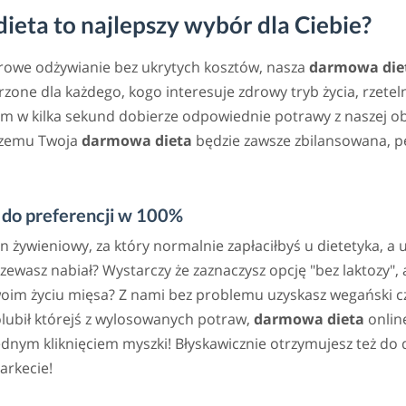
eta to najlepszy wybór dla Ciebie?
drowe odżywianie bez ukrytych kosztów, nasza
darmowa die
zone dla każdego, kogo interesuje zdrowy tryb życia, rzete
m w kilka sekund dobierze odpowiednie potrawy z naszej ob
 czemu Twoja
darmowa dieta
będzie zawsze zbilansowana, p
do preferencji w 100%
an żywieniowy, za który normalnie zapłaciłbyś u dietetyka, a
rzewasz nabiał? Wystarczy że zaznaczysz opcję "bez laktozy
woim życiu mięsa? Z nami bez problemu uzyskasz wegański cz
lubił którejś z wylosowanych potraw,
darmowa dieta
online
ym kliknięciem myszki! Błyskawicznie otrzymujesz też do d
arkecie!