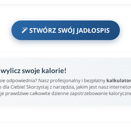
STWÓRZ SWÓJ JADŁOSPIS
ylicz swoje kalorie!
Ciebie odpowiednia? Nasz profesjonalny i bezpłatny
kalkulato
o dla Ciebie! Skorzystaj z narzędzia, jakim jest nasz internet
oje prawdziwe całkowite dzienne zapotrzebowanie kaloryczn