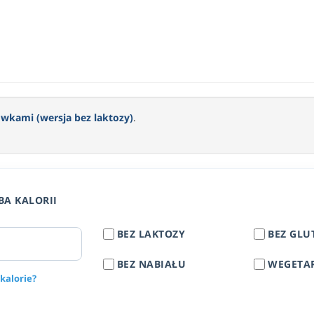
wkami (wersja bez laktozy)
.
BA KALORII
BEZ LAKTOZY
BEZ GLU
BEZ NABIAŁU
WEGETA
 kalorie?