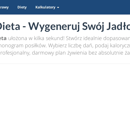
trawy
Diety
Kalkulatory
eta - Wygeneruj Swój Jadło
eta
ułożona w kilka sekund! Stwórz idealnie dopasowany
nogram posiłków. Wybierz liczbę dań, podaj kaloryczn
rofesjonalny, darmowy plan żywienia bez absolutnie ża