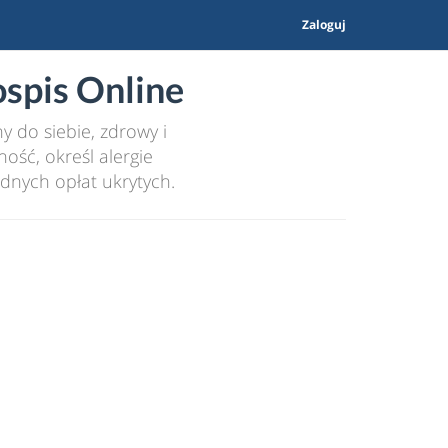
Zaloguj
spis Online
 do siebie, zdrowy i
ość, określ alergie
dnych opłat ukrytych.