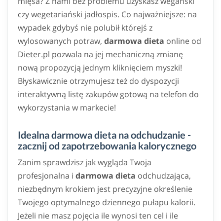
mięsa? Z nami bez problemu uzyskasz wegański
czy wegetariański jadłospis. Co najważniejsze: na
wypadek gdybyś nie polubił którejś z
wylosowanych potraw,
darmowa dieta
online od
Dieter.pl pozwala na jej mechaniczną zmianę
nową propozycją jednym kliknięciem myszki!
Błyskawicznie otrzymujesz też do dyspozycji
interaktywną listę zakupów gotową na telefon do
wykorzystania w markecie!
Idealna darmowa dieta na odchudzanie -
zacznij od zapotrzebowania kalorycznego
Zanim sprawdzisz jak wygląda Twoja
profesjonalna i
darmowa dieta
odchudzająca,
niezbędnym krokiem jest precyzyjne określenie
Twojego optymalnego dziennego pułapu kalorii.
Jeżeli nie masz pojęcia ile wynosi ten cel i ile