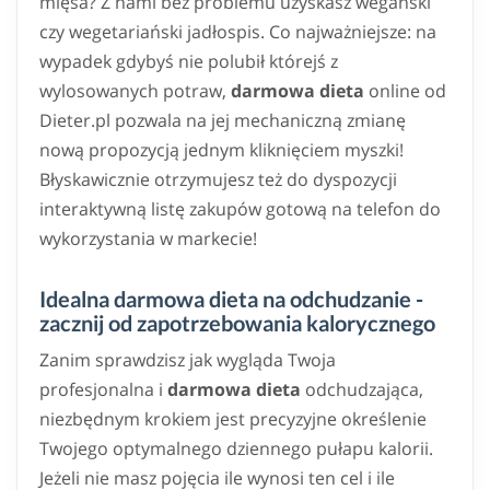
mięsa? Z nami bez problemu uzyskasz wegański
czy wegetariański jadłospis. Co najważniejsze: na
wypadek gdybyś nie polubił którejś z
wylosowanych potraw,
darmowa dieta
online od
Dieter.pl pozwala na jej mechaniczną zmianę
nową propozycją jednym kliknięciem myszki!
Błyskawicznie otrzymujesz też do dyspozycji
interaktywną listę zakupów gotową na telefon do
wykorzystania w markecie!
Idealna darmowa dieta na odchudzanie -
zacznij od zapotrzebowania kalorycznego
Zanim sprawdzisz jak wygląda Twoja
profesjonalna i
darmowa dieta
odchudzająca,
niezbędnym krokiem jest precyzyjne określenie
Twojego optymalnego dziennego pułapu kalorii.
Jeżeli nie masz pojęcia ile wynosi ten cel i ile