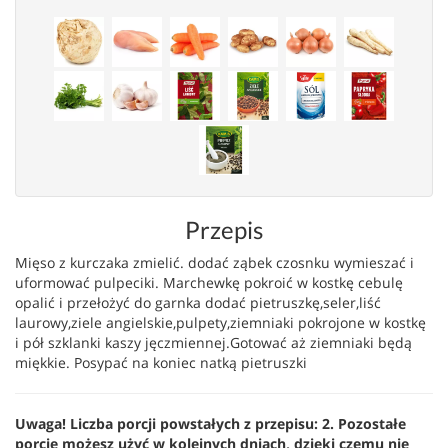
Przepis
Mięso z kurczaka zmielić. dodać ząbek czosnku wymieszać i
uformować pulpeciki. Marchewkę pokroić w kostkę cebulę
opalić i przełożyć do garnka dodać pietruszkę,seler,liść
laurowy,ziele angielskie,pulpety,ziemniaki pokrojone w kostkę
i pół szklanki kaszy jęczmiennej.Gotować aż ziemniaki będą
miękkie. Posypać na koniec natką pietruszki
Uwaga! Liczba porcji powstałych z przepisu: 2. Pozostałe
porcje możesz użyć w kolejnych dniach, dzięki czemu nie