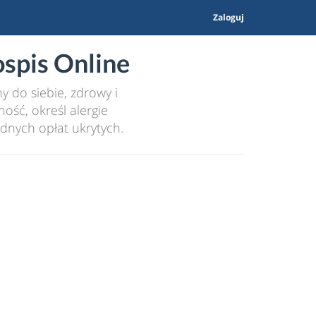
Zaloguj
spis Online
 do siebie, zdrowy i
ość, określ alergie
dnych opłat ukrytych.