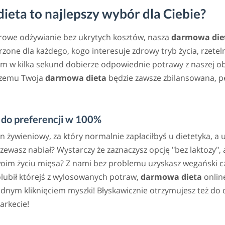
eta to najlepszy wybór dla Ciebie?
drowe odżywianie bez ukrytych kosztów, nasza
darmowa die
zone dla każdego, kogo interesuje zdrowy tryb życia, rzete
m w kilka sekund dobierze odpowiednie potrawy z naszej ob
 czemu Twoja
darmowa dieta
będzie zawsze zbilansowana, p
do preferencji w 100%
an żywieniowy, za który normalnie zapłaciłbyś u dietetyka, a
rzewasz nabiał? Wystarczy że zaznaczysz opcję "bez laktozy
woim życiu mięsa? Z nami bez problemu uzyskasz wegański cz
lubił którejś z wylosowanych potraw,
darmowa dieta
online
ym kliknięciem myszki! Błyskawicznie otrzymujesz też do d
arkecie!