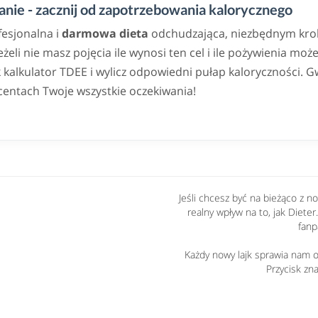
nie - zacznij od zapotrzebowania kalorycznego
fesjonalna i
darmowa dieta
odchudzająca, niezbędnym krok
eli nie masz pojęcia ile wynosi ten cel i ile pożywienia może
alkulator TDEE i wylicz odpowiedni pułap kaloryczności. G
centach Twoje wszystkie oczekiwania!
Jeśli chcesz być na bieżąco z 
realny wpływ na to, jak Dieter
fanp
Każdy nowy lajk sprawia nam og
Przycisk zna