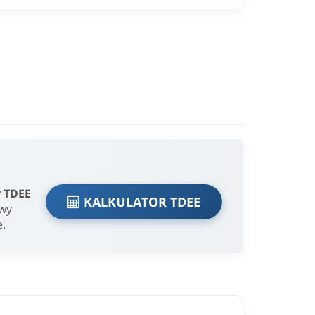
r TDEE
KALKULATOR TDEE
owy
e.