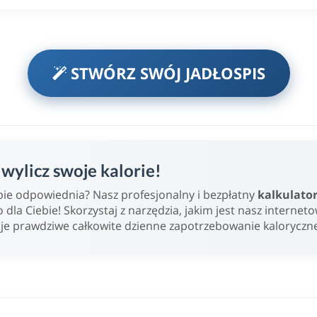
STWÓRZ SWÓJ JADŁOSPIS
ylicz swoje kalorie!
Ciebie odpowiednia? Nasz profesjonalny i bezpłatny
kalkulato
o dla Ciebie! Skorzystaj z narzędzia, jakim jest nasz internet
oje prawdziwe całkowite dzienne zapotrzebowanie kaloryczn