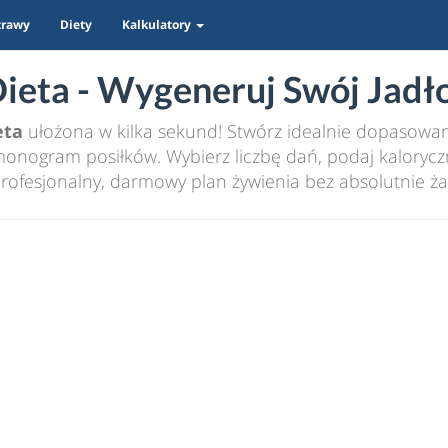
trawy
Diety
Kalkulatory
eta - Wygeneruj Swój Jadło
eta
ułożona w kilka sekund! Stwórz idealnie dopasowany
nogram posiłków. Wybierz liczbę dań, podaj kaloryczn
rofesjonalny, darmowy plan żywienia bez absolutnie ża