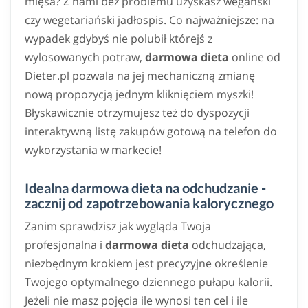
mięsa? Z nami bez problemu uzyskasz wegański
czy wegetariański jadłospis. Co najważniejsze: na
wypadek gdybyś nie polubił którejś z
wylosowanych potraw,
darmowa dieta
online od
Dieter.pl pozwala na jej mechaniczną zmianę
nową propozycją jednym kliknięciem myszki!
Błyskawicznie otrzymujesz też do dyspozycji
interaktywną listę zakupów gotową na telefon do
wykorzystania w markecie!
Idealna darmowa dieta na odchudzanie -
zacznij od zapotrzebowania kalorycznego
Zanim sprawdzisz jak wygląda Twoja
profesjonalna i
darmowa dieta
odchudzająca,
niezbędnym krokiem jest precyzyjne określenie
Twojego optymalnego dziennego pułapu kalorii.
Jeżeli nie masz pojęcia ile wynosi ten cel i ile