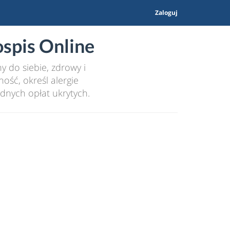
Zaloguj
spis Online
 do siebie, zdrowy i
ość, określ alergie
dnych opłat ukrytych.