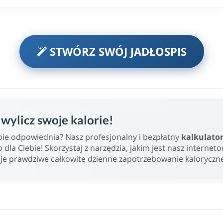
STWÓRZ SWÓJ JADŁOSPIS
ylicz swoje kalorie!
Ciebie odpowiednia? Nasz profesjonalny i bezpłatny
kalkulato
o dla Ciebie! Skorzystaj z narzędzia, jakim jest nasz internet
oje prawdziwe całkowite dzienne zapotrzebowanie kaloryczn