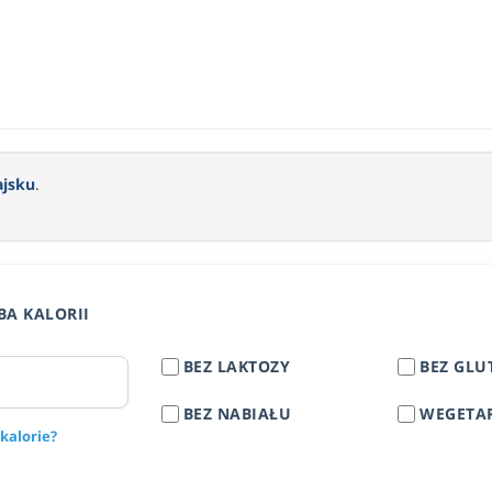
ajsku
.
BA KALORII
BEZ LAKTOZY
BEZ GLU
BEZ NABIAŁU
WEGETA
 kalorie?