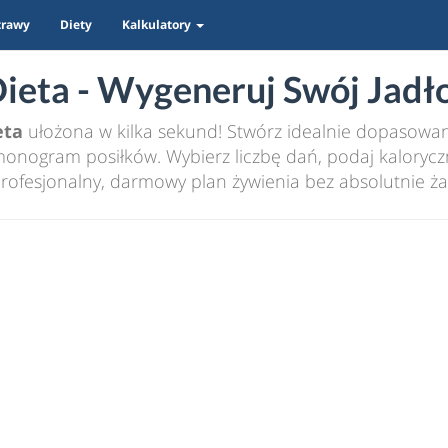
trawy
Diety
Kalkulatory
eta - Wygeneruj Swój Jadło
eta
ułożona w kilka sekund! Stwórz idealnie dopasowany
nogram posiłków. Wybierz liczbę dań, podaj kaloryczn
rofesjonalny, darmowy plan żywienia bez absolutnie ża