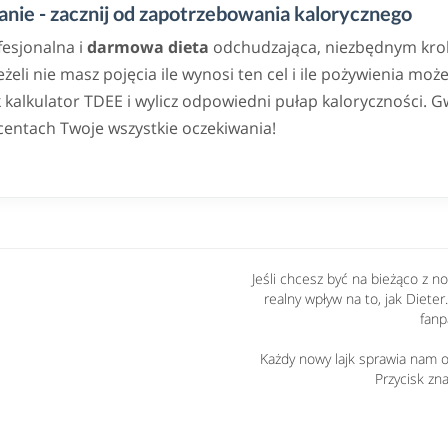
nie - zacznij od zapotrzebowania kalorycznego
fesjonalna i
darmowa dieta
odchudzająca, niezbędnym krok
eli nie masz pojęcia ile wynosi ten cel i ile pożywienia może
alkulator TDEE i wylicz odpowiedni pułap kaloryczności. G
centach Twoje wszystkie oczekiwania!
Jeśli chcesz być na bieżąco z 
realny wpływ na to, jak Dieter
fanp
Każdy nowy lajk sprawia nam og
Przycisk zna