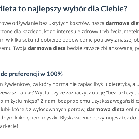
eta to najlepszy wybór dla Ciebie?
drowe odżywianie bez ukrytych kosztów, nasza
darmowa die
zone dla każdego, kogo interesuje zdrowy tryb życia, rzete
m w kilka sekund dobierze odpowiednie potrawy z naszej ob
 czemu Twoja
darmowa dieta
będzie zawsze zbilansowana, p
do preferencji w 100%
an żywieniowy, za który normalnie zapłaciłbyś u dietetyka, a
rzewasz nabiał? Wystarczy że zaznaczysz opcję "bez laktozy
woim życiu mięsa? Z nami bez problemu uzyskasz wegański cz
lubił którejś z wylosowanych potraw,
darmowa dieta
online
ym kliknięciem myszki! Błyskawicznie otrzymujesz też do d
arkecie!