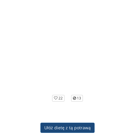
22
13
Ułóż dietę z tą potrawą