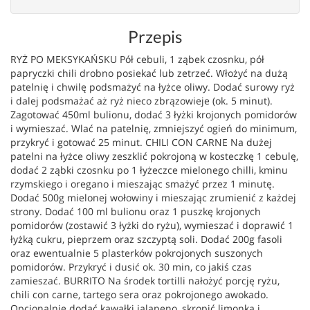
Przepis
RYŻ PO MEKSYKAŃSKU Pół cebuli, 1 ząbek czosnku, pół
papryczki chili drobno posiekać lub zetrzeć. Włożyć na dużą
patelnię i chwilę podsmażyć na łyżce oliwy. Dodać surowy ryż
i dalej podsmażać aż ryż nieco zbrązowieje (ok. 5 minut).
Zagotować 450ml bulionu, dodać 3 łyżki krojonych pomidorów
i wymieszać. Wlać na patelnię, zmniejszyć ogień do minimum,
przykryć i gotować 25 minut. CHILI CON CARNE Na dużej
patelni na łyżce oliwy zeszklić pokrojoną w kosteczkę 1 cebulę,
dodać 2 ząbki czosnku po 1 łyżeczce mielonego chilli, kminu
rzymskiego i oregano i mieszając smażyć przez 1 minutę.
Dodać 500g mielonej wołowiny i mieszając zrumienić z każdej
strony. Dodać 100 ml bulionu oraz 1 puszkę krojonych
pomidorów (zostawić 3 łyżki do ryżu), wymieszać i doprawić 1
łyżką cukru, pieprzem oraz szczyptą soli. Dodać 200g fasoli
oraz ewentualnie 5 plasterków pokrojonych suszonych
pomidorów. Przykryć i dusić ok. 30 min, co jakiś czas
zamieszać. BURRITO Na środek tortilli nałożyć porcję ryżu,
chili con carne, tartego sera oraz pokrojonego awokado.
Opcjonalnie dodać kawałki jalapeno, skropić limonką i