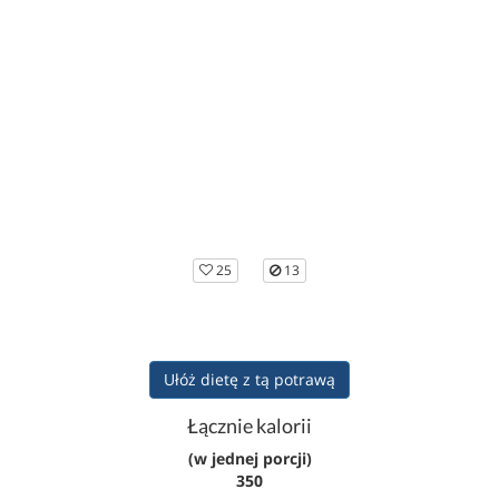
25
13
Ułóż dietę z tą potrawą
Łącznie kalorii
(w jednej porcji)
350