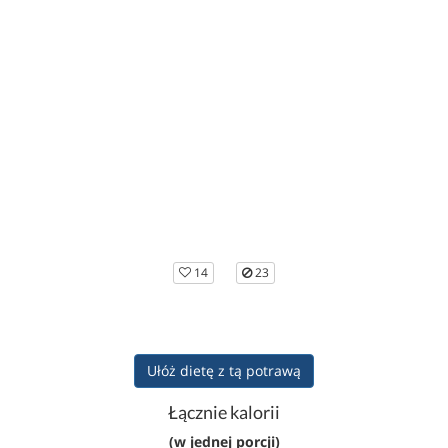
14
23
Ułóż dietę z tą potrawą
Łącznie kalorii
(w jednej porcji)