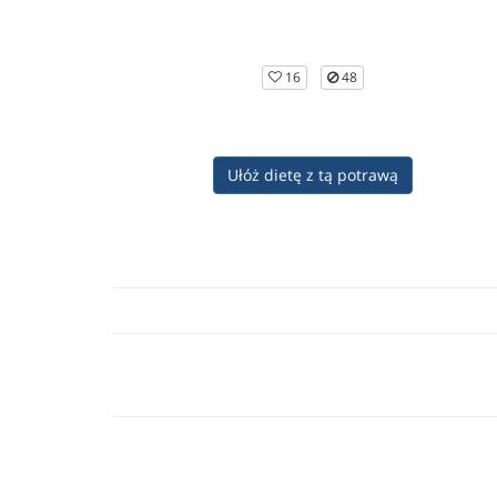
16
48
Ułóż dietę z tą potrawą