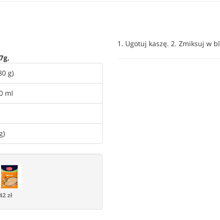
1. Ugotuj kaszę. 2. Zmiksuj w 
7g.
80 g)
0 ml
g)
42 zł