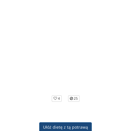
4
25
Ułóż dietę z tą potrawą