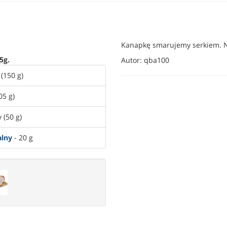
Kanapkę smarujemy serkiem. N
5g.
Autor: qba100
(150 g)
05 g)
 (50 g)
alny
- 20 g