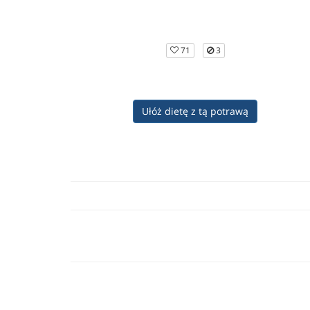
71
3
Ułóż dietę z tą potrawą