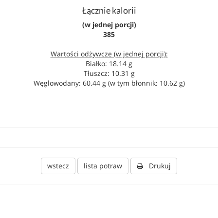
Łącznie kalorii
(w jednej porcji)
385
Wartości odżywcze (w jednej porcji):
Białko: 18.14 g
Tłuszcz: 10.31 g
Węglowodany: 60.44 g (w tym błonnik: 10.62 g)
wstecz
lista potraw
Drukuj