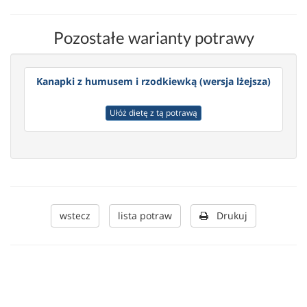
Pozostałe warianty potrawy
Kanapki z humusem i rzodkiewką (wersja lżejsza)
Ułóż dietę z tą potrawą
wstecz
lista potraw
Drukuj