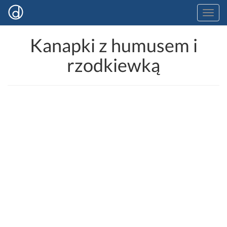
Kanapki z humusem i
rzodkiewką