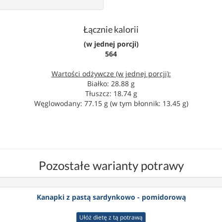
Łącznie kalorii
(w jednej porcji)
564
Wartości odżywcze (w jednej porcji):
Białko: 28.88 g
Tłuszcz: 18.74 g
Węglowodany: 77.15 g (w tym błonnik: 13.45 g)
Pozostałe warianty potrawy
Kanapki z pastą sardynkowo - pomidorową
Ułóż dietę z tą potrawą