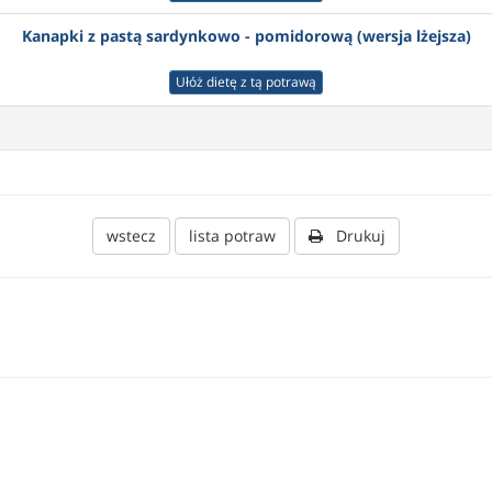
Kanapki z pastą sardynkowo - pomidorową (wersja lżejsza)
Ułóż dietę z tą potrawą
wstecz
lista potraw
Drukuj