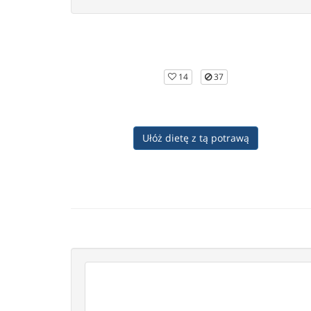
14
37
Ułóż dietę z tą potrawą