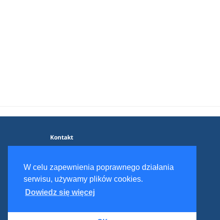
Kontakt
Blog
Polityka prywatności
W celu zapewnienia poprawnego działania
Regulamin serwisu
serwisu, używamy plików cookies.
Dowiedz się więcej
© 2017 - 2026 Dieter.pl