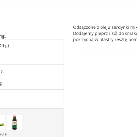
Odsączone z oleju sardynki mik
Dodajemy pieprz i sól do smak
1g.
pokrojoną w plastry resztę pom
40 g)
 g
g
70 zł