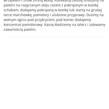
wrzątkiem i znów zimną wodą. Posiekaną cebulę smażymy na
patelni na rozgrzanym oleju razem z pokrojonym w kostkę
schabem, dodajemy pokrojoną w kostkę lub startą na grubej
tarce marchewkę, pomidory i ulubione przyprawy. Dusimy na
wolnym ogniu pod przykryciem, pod koniec dodajemy
koncentrat pomidorowy. Kaszę kładziemy na talerz i zalewamy
zawartością patelni.