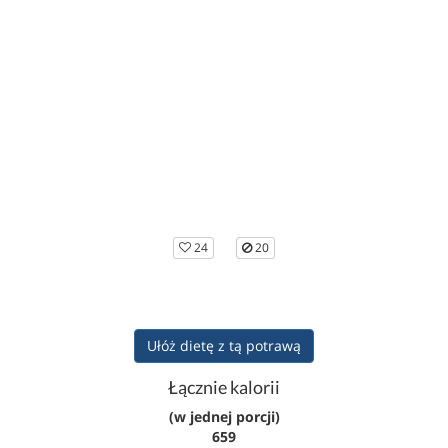
24
20
Ułóż dietę z tą potrawą
Łącznie kalorii
(w jednej porcji)
659