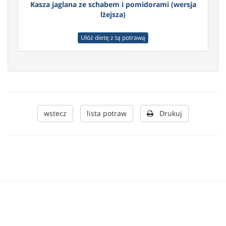
Kasza jaglana ze schabem i pomidorami (wersja
lżejsza)
Ułóż dietę z tą potrawą
wstecz
lista potraw
Drukuj